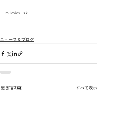
millevies　s.k
ニュース＆ブログ
すべて表示
最新記事