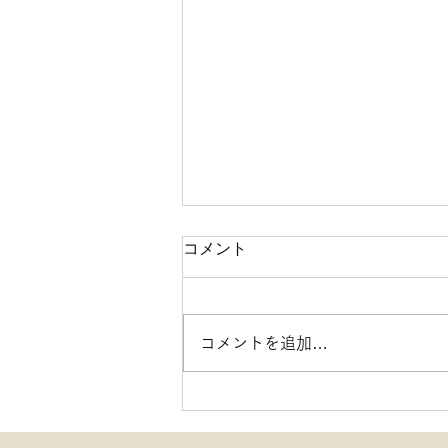
コメント
コメントを追加…
日本ケアマネジメント学会第
２５回研究大会inふくい