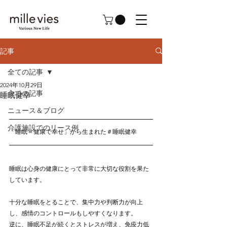
記事
全ての記事
2024年10月29日
全ての記事
睡眠健幸
ニュース＆ブログ
介護施設でのリース例
「睡眠＝健康で幸せ」から生まれた＃睡眠健幸
睡眠は心身の健康にとって非常に大切な役割を果た
しています。
十分な睡眠をとることで、集中力や判断力が向上
し、感情のコントロールもしやすくなります。
逆に、睡眠不足が続くとストレスが増え、免疫力低