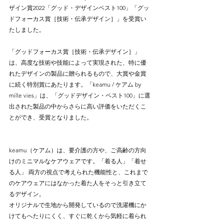
ザイン賞2022「グッド・デザインベスト100」「グッ
ドフォーカス賞［技術・伝承デザイン］」を受賞い
たしました。
「グッドフォーカス賞［技術・伝承デザイン］」
は、高度な技術や技能によって実現された、特に優
れたデザインの製品に贈られるもので、大賞や金賞
に続く特別賞にあたります。「keamu / ケアム by 
mille vies」は、「グッドデザイン・ベスト100」に選
出された製品の中からさらに高い評価をいただくこ
とができ、受賞となりました。
keamu（ケアム）は、要介護の方や、ご高齢の方向
けのミニマルなケアウェアです。「着る人」「着せ
る人」 両方の視点で考えられた機能性と、これまで
のケアウェアにはなかった着た人をそっと引き立て
るデザイン。
​オリジナルで生地から開発しているので洗濯機にか
けてもへたりにくく、すぐに乾くから気軽に着られ