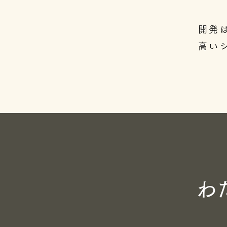
​開
高い
​