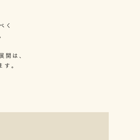
べく
。
展開は、
ます。