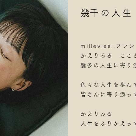
​幾千の人生
millevies=
かえりみる ここ
幾多の人生に寄り
色々な人生を歩ん
皆さんに寄り添っ
かえりみる
人生をふりかえっ