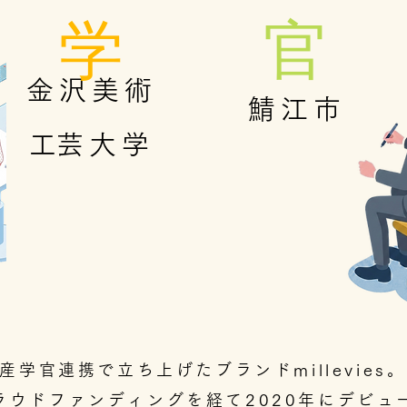
学
​官
金沢美術
鯖江市
​工芸大学
産学官連携で立ち上げたブランドmillevies。
ラウドファンディングを経て2020年にデビュ