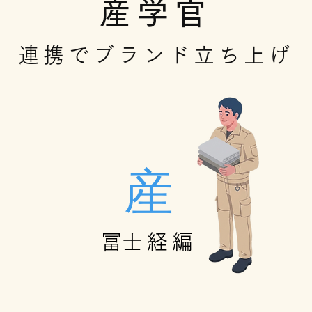
産学官
連携で​ブランド立ち上げ
産
​冨士経編