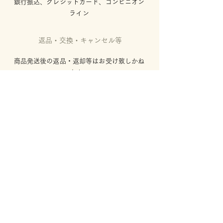
銀行振込、クレジットカード、コンビニオン
ライン
返品・交換・キャンセル等
商品発送後の返品・返却等はお受け致しかね
ます。
商品が不良の場合のみ良品と交換致します。
返品期限
商品出荷より7日以内にご連絡下さい。
返品送料
不良品の場合は弊社が負担致します。
それ以外はお客様のご負担となります。