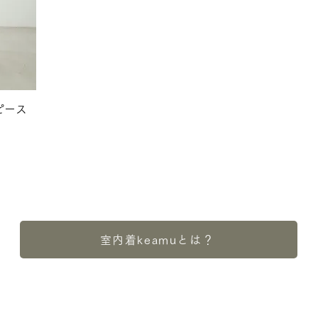
ピース
室内着keamuとは？