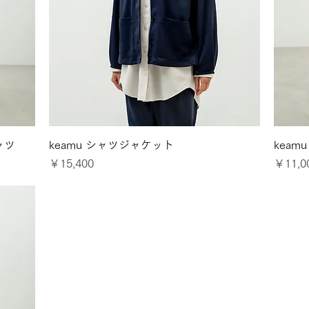
クイックビュー
ャツ
keamu シャツジャケット
kea
価格
価格
￥15,400
￥11,0