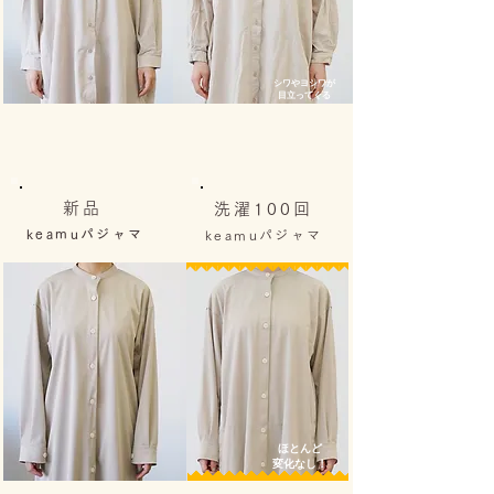
​シワやヨシワが
目立ってくる
新品
洗濯100回
​keamuパジャマ
keamuパジャマ
ほとんど
変化なし！