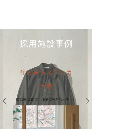
採用施設事例
住ま居るメディカ
土岐
岐阜県 土岐市 住宅型有料老人ホーム