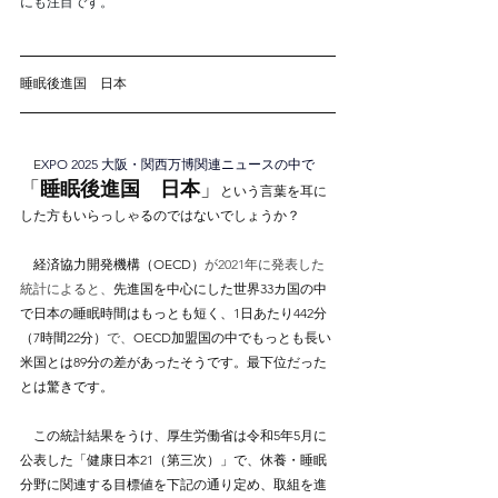
にも注目です。
睡眠後進国　日本
　E
XPO 2025 大阪・関西万博関連ニュースの中で
「
睡眠後進国　日本
」
という言葉を耳に
した方もいらっしゃるのではないでしょうか？
　経済協力開発機構（OECD）
が2021年に発表した
統計によると、
先進国を中心にした世界33カ国の中
で日本の睡眠時間はもっとも短く、1日あたり442分
（7時間22分）
で、
OECD加盟国の中でもっとも長い
米国とは89分の差があったそうです。最下位だった
とは驚きです。
　この統計結果をうけ、厚生労働省は令和5年5月に
公表した「健康日本21（第三次）」で、休養・睡眠
分野に関連する目標値を下記の通り定め、取組を進