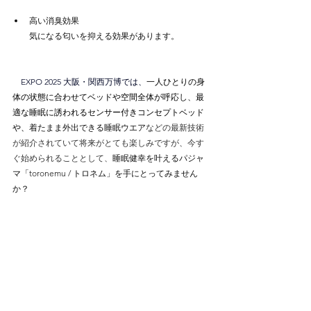
高い消臭効果
　　気になる匂いを抑える効果があります。
　EXPO 2025 大阪・関西万博では、
一人ひとりの身
体の状態に合わせてベッドや空間全体が呼応し、最
適な睡眠に誘われるセンサー付きコンセプトベッド
や、
着たまま外出できる睡眠ウエア
などの最新技術
が紹介されていて将来がとても楽しみですが、今す
ぐ始められることとして、
睡眠健幸を叶えるパジャ
マ
「
toronemu
 / トロネム」を手にとってみません
か？
ニュース＆ブログ