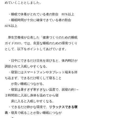
めていくこととしました。
　・睡眠で休養がとれている者の割合　80％以上
　・睡眠時間が十分に確保できている者の割合　
60％以上
　厚生労働省が公表した「健康づくりのための睡眠
ガイド2023」では、良質な睡眠のための環境づくり
として、以下をポイントしてあげています。
　・日中にできるだけ日光を浴びると、体内時計が
調節されて入眠しやすくなる。
　・寝室にはスマートフォンやタブレット端末を持
ち込まず、できるだけ暗くして寝ること
　　が良い睡眠につながる。
　・寝室は暑すぎず寒すぎない温度で、就寝の約1～
２時間前に入浴し身体を温めてから寝
　　床に入ると入眠しやすくなる。
　・できるだけ静かな環境で、
リラックスできる寝
衣
・寝具で眠ることが良い睡眠につなが