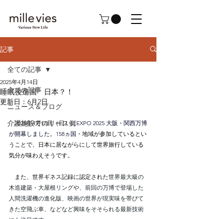
記事
全ての記事
2025年4月14日
全ての記事
睡眠後進国 日本？！
更新日：
6月2日
ニュース＆ブログ
介護施設でのリース例
　2025年4月13日（日）に
EXPO 2025 大阪・関西万博
が開幕しました。158ヵ国
・地域が参加しているとい
うことで、日本に居ながらにして世界旅行している
気分が味わえそうです。
　また、世界ギネス記録に認定された
世界最大級の
木造建築・大屋根リングや、前回の万博で登場した
人間洗濯機の進化版、映画の世界が現実味を帯びて
きた空飛ぶ車、などなど興味をそそられる最新技術