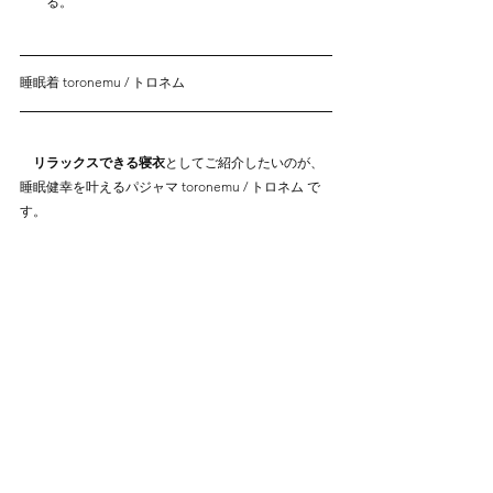
　　る。
睡眠着 toronemu / トロネム
リラックスできる寝衣
としてご紹介したいのが、
睡眠健幸を叶えるパジャマ
 toronemu / トロネム で
す。