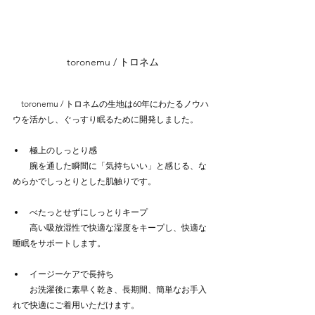
toronemu
 / トロネム
toronemu
 / トロネム
の生地は60年にわたるノウハ
ウを活かし、ぐっすり眠るために開発しました。
極上のしっとり感
　　腕を通した瞬間に「気持ちいい」と感じる、な
めらかでしっとりとした肌触りです。
べたっとせずにしっとりキープ
　　高い吸放湿性で快適な湿度をキープし、快適な
睡眠をサポートします。
イージーケアで長持ち
　　お洗濯後に素早く乾き、長期間、簡単なお手入
れで快適にご着用いただけます。